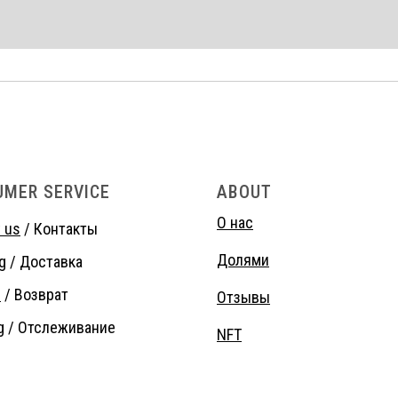
UMER SERVICE
ABOUT
О нас
 us
/ Контакты
Долями
g
/ Доставка
s
/ Возврат
Отзывы
g
/ Отслеживание
NFT