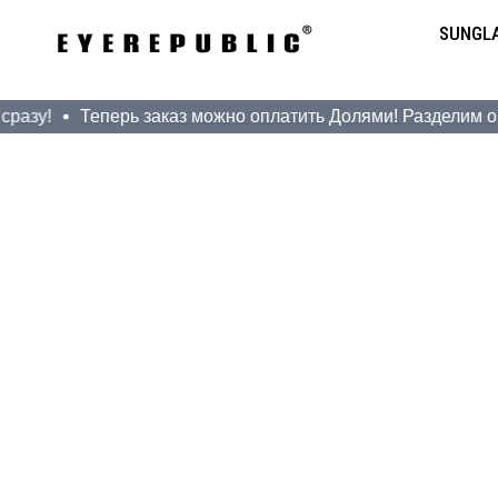
SUNGL
азу!
Теперь заказ можно оплатить Долями! Разделим оплат