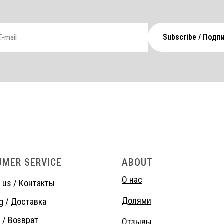
Subscribe / Подп
UMER SERVICE
ABOUT
О нас
 us
/ Контакты
Долями
g
/ Доставка
s
/ Возврат
Отзывы