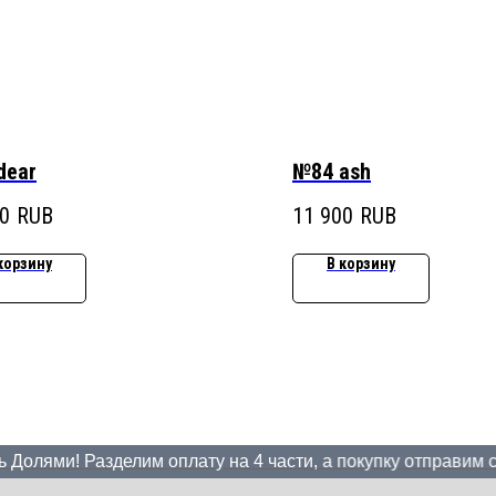
dear
№84 ash
0
RUB
11 900
RUB
корзину
В корзину
лями! Разделим оплату на 4 части, а покупку отправим сраз