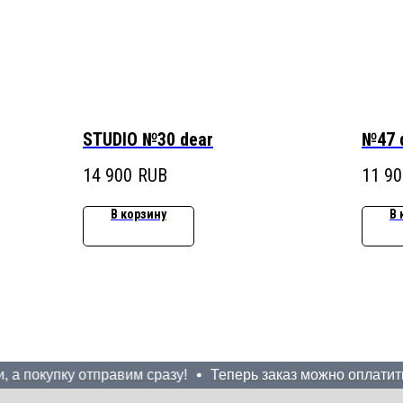
STUDIO №30 dear
№47 
14 900
RUB
11 90
В корзину
В 
покупку отправим сразу!
Теперь заказ можно оплатить До